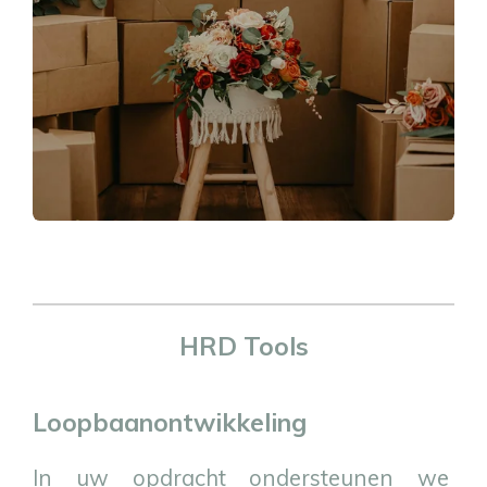
HRD Tools
Loopbaan
ontwikkeling
In uw opdracht ondersteunen we